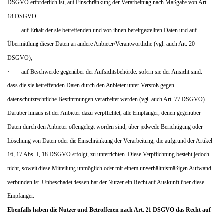
DSGVO erforderlich ist, auf Einschränkung der Verarbeitung nach Maßgabe von Art.
18 DSGVO;
·
auf Erhalt der sie betreffenden und von ihnen bereitgestellten Daten und auf
Übermittlung dieser Daten an andere Anbieter/Verantwortliche (vgl. auch Art. 20
DSGVO);
·
auf Beschwerde gegenüber der Aufsichtsbehörde, sofern sie der Ansicht sind,
dass die sie betreffenden Daten durch den Anbieter unter Verstoß gegen
datenschutzrechtliche Bestimmungen verarbeitet werden (vgl. auch Art. 77 DSGVO).
Darüber hinaus ist der Anbieter dazu verpflichtet, alle Empfänger, denen gegenüber
Daten durch den Anbieter offengelegt worden sind, über jedwede Berichtigung oder
Löschung von Daten oder die Einschränkung der Verarbeitung, die aufgrund der Artikel
16, 17 Abs. 1, 18 DSGVO erfolgt, zu unterrichten. Diese Verpflichtung besteht jedoch
nicht, soweit diese Mitteilung unmöglich oder mit einem unverhältnismäßigen Aufwand
verbunden ist. Unbeschadet dessen hat der Nutzer ein Recht auf Auskunft über diese
Empfänger.
Ebenfalls haben die Nutzer und Betroffenen nach Art. 21 DSGVO das Recht auf