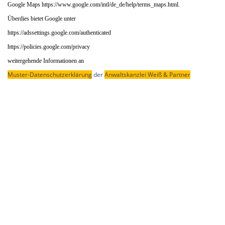
Google Maps
https://www.google.com/intl/de_de/help/terms_maps.html.
Überdies bietet Google unter
https://adssettings.google.com/authenticated
https://policies.google.com/privacy
weitergehende Informationen an
Muster-Datenschutzerklärung
der
Anwaltskanzlei Weiß & Partner