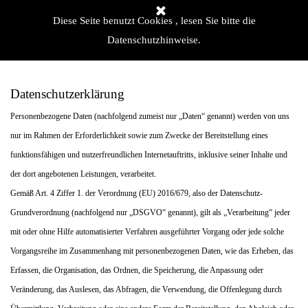
Direkt zum Seiteninhalt
Menü überspringen
Diese Seite benutzt Cookies , lesen Sie bitte die
Datenschutzhinweise.
Datenschutz
Datenschutzerklärung
Personenbezogene Daten (nachfolgend zumeist nur „Daten“ genannt) werden von uns
nur im Rahmen der Erforderlichkeit sowie zum Zwecke der Bereitstellung eines
funktionsfähigen und nutzerfreundlichen Internetauftritts, inklusive seiner Inhalte und
der dort angebotenen Leistungen, verarbeitet.
Gemäß Art. 4 Ziffer 1. der Verordnung (EU) 2016/679, also der Datenschutz-
Grundverordnung (nachfolgend nur „DSGVO“ genannt), gilt als „Verarbeitung“ jeder
mit oder ohne Hilfe automatisierter Verfahren ausgeführter Vorgang oder jede solche
Vorgangsreihe im Zusammenhang mit personenbezogenen Daten, wie das Erheben, das
Erfassen, die Organisation, das Ordnen, die Speicherung, die Anpassung oder
Veränderung, das Auslesen, das Abfragen, die Verwendung, die Offenlegung durch