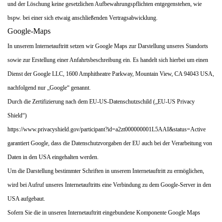
und der Löschung keine gesetzlichen Aufbewahrungspflichten entgegenstehen, wie
bspw. bei einer sich etwaig anschließenden Vertragsabwicklung.
Google-Maps
In unserem Internetauftritt setzen wir Google Maps zur Darstellung unseres Standorts
sowie zur Erstellung einer Anfahrtsbeschreibung ein. Es handelt sich hierbei um einen
Dienst der Google LLC, 1600 Amphitheatre Parkway, Mountain View, CA 94043 USA,
nachfolgend nur „Google“ genannt.
Durch die Zertifizierung nach dem EU-US-Datenschutzschild („EU-US Privacy
Shield“)
https://www.privacyshield.gov/participant?id=a2zt000000001L5AAI&status=Active
garantiert Google, dass die Datenschutzvorgaben der EU auch bei der Verarbeitung von
Daten in den USA eingehalten werden.
Um die Darstellung bestimmter Schriften in unserem Internetauftritt zu ermöglichen,
wird bei Aufruf unseres Internetauftritts eine Verbindung zu dem Google-Server in den
USA aufgebaut.
Sofern Sie die in unseren Internetauftritt eingebundene Komponente Google Maps